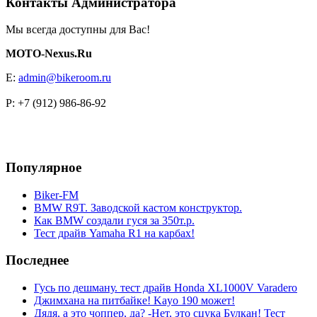
Контакты Администратора
Мы всегда доступны для Вас!
MOTO-Nexus.Ru
E:
admin@bikeroom.ru
P: +7 (912) 986-86-92
Популярное
Biker-FM
BMW R9T. Заводской кастом конструктор.
Как BMW создали гуся за 350т.р.
Тест драйв Yamaha R1 на карбах!
Последнее
Гусь по дешману. тест драйв Honda XL1000V Varadero
Джимхана на питбайке! Kayo 190 может!
Дядя, а это чоппер, да? -Нет, это сцука Булкан! Тест