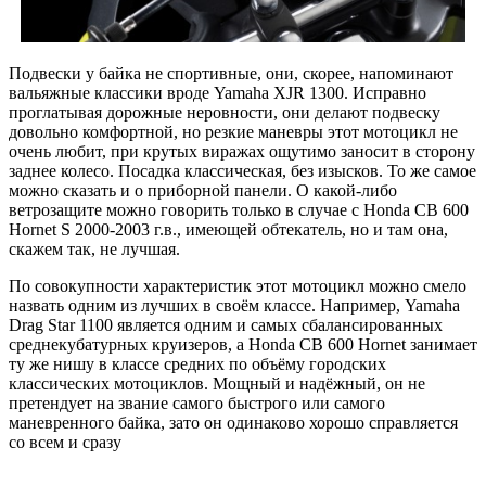
Подвески у байка не спортивные, они, скорее, напоминают
вальяжные классики вроде Yamaha XJR 1300. Исправно
проглатывая дорожные неровности, они делают подвеску
довольно комфортной, но резкие маневры этот мотоцикл не
очень любит, при крутых виражах ощутимо заносит в сторону
заднее колесо. Посадка классическая, без изысков. То же самое
можно сказать и о приборной панели. О какой-либо
ветрозащите можно говорить только в случае с Honda CB 600
Hornet S 2000-2003 г.в., имеющей обтекатель, но и там она,
скажем так, не лучшая.
По совокупности характеристик этот мотоцикл можно смело
назвать одним из лучших в своём классе. Например, Yamaha
Drag Star 1100 является одним и самых сбалансированных
среднекубатурных круизеров, а Honda CB 600 Hornet занимает
ту же нишу в классе средних по объёму городских
классических мотоциклов. Мощный и надёжный, он не
претендует на звание самого быстрого или самого
маневренного байка, зато он одинаково хорошо справляется
со всем и сразу