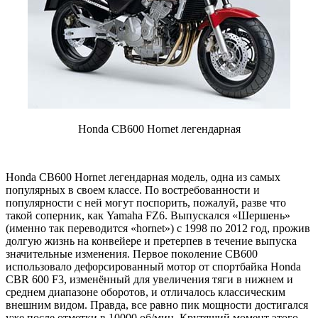
Honda CB600 Hornet легендарная
Honda CB600 Hornet легендарная модель, одна из самых
популярных в своем классе. По востребованности и
популярности с ней могут поспорить, пожалуй, разве что
такой соперник, как Yamaha FZ6. Выпускался «Шершень»
(именно так переводится «hornet») c 1998 по 2012 год, прожив
долгую жизнь на конвейере и претерпев в течение выпуска
значительные изменения. Первое поколение CB600
использовало дефорсированный мотор от спортбайка Honda
CBR 600 F3, изменённый для увеличения тяги в нижнем и
среднем диапазоне оборотов, и отличалось классическим
внешним видом. Правда, все равно пик мощности достигался
уже после отметки в 10000 об/мин. Крутящий момент этого