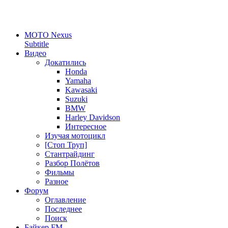
MOTO Nexus
Subtitle
Видео
Докатились
Honda
Yamaha
Kawasaki
Suzuki
BMW
Harley Davidson
Интересное
Изучая мотоцикл
[Стоп Труп]
Стантрайдинг
Разбор Полётов
Фильмы
Разное
Форум
Оглавление
Последнее
Поиск
Байкер FM