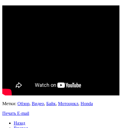
Метки:
Обзор
,
Видео
,
Байк
,
Мотоцикл
,
Honda
Печать
E-mail
Назад