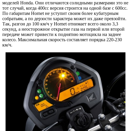
моделей Honda. Они отличаются солидными размерами это не
тот случай, когда 400сс версия строится на одной базе с 600сс.
По габаритам Hornet не уступит своим более кубатурным
собратьям, а по дерзости характера может их даже превзойти.
Так, разгон до 100 км/ч у Hornet отнимает всего около 3,3
секунд, а неосторожное открытие газа на первой или второй
передаче может привести к поднятию мотоцикла на заднее
колесо. Максимальная скорость составляет порядка 220-230
км/ч.