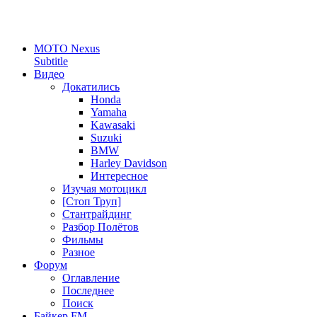
MOTO Nexus
Subtitle
Видео
Докатились
Honda
Yamaha
Kawasaki
Suzuki
BMW
Harley Davidson
Интересное
Изучая мотоцикл
[Стоп Труп]
Стантрайдинг
Разбор Полётов
Фильмы
Разное
Форум
Оглавление
Последнее
Поиск
Байкер FM