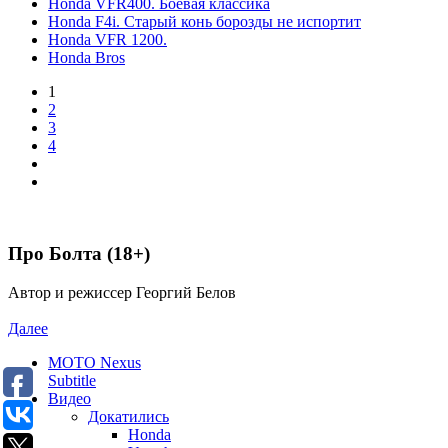
Honda VFR400. Боевая классика
Honda F4i. Старый конь борозды не испортит
Honda VFR 1200.
Honda Bros
1
2
3
4
Про Болта (18+)
Автор и режиссер Георгий Белов
Далее
MOTO Nexus
Subtitle
Видео
Докатились
Honda