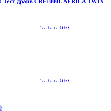
о! Тест драйв CRF1000L AFRICA TWIN
Про Болта (18+)
Про Болта (18+)
0