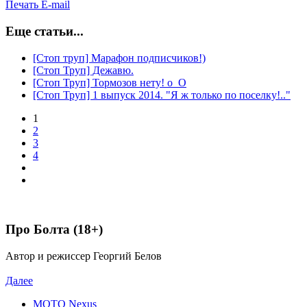
Печать
E-mail
Еще статьи...
[Стоп труп] Марафон подписчиков!)
[Cтоп Труп] Дежавю.
[Стоп Труп] Тормозов нету! о_О
[Стоп Труп] 1 выпуск 2014. "Я ж только по поселку!.."
1
2
3
4
Про Болта (18+)
Автор и режиссер Георгий Белов
Далее
MOTO Nexus