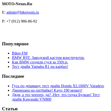
MOTO-Nexus.Ru
E:
admin@bikeroom.ru
P: +7 (912) 986-86-92
Популярное
Biker-FM
BMW R9T. Заводской кастом конструктор.
Как BMW создали гуся за 350т.р.
Тест драйв Yamaha R1 на карбах!
Последнее
Гусь по дешману. тест драйв Honda XL1000V Varadero
Джимхана на питбайке! Kayo 190 может!
Дядя, а это чоппер, да? -Нет, это сцука Булкан! Тест
драйв Kawasaki VN800
Статьи