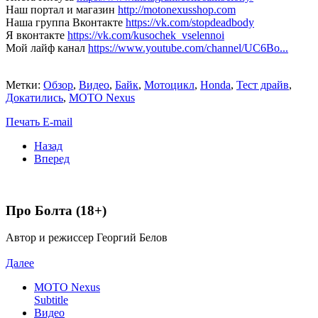
Наш портал и магазин
http://motonexusshop.com
Наша группа Вконтакте
https://vk.com/stopdeadbody
Я вконтакте
https://vk.com/kusochek_vselennoi
Мой лайф канал
https://www.youtube.com/channel/UC6Bo...
Метки:
Обзор
,
Видео
,
Байк
,
Мотоцикл
,
Honda
,
Тест драйв
,
Докатились
,
MOTO Nexus
Печать
E-mail
Назад
Вперед
Про Болта (18+)
Автор и режиссер Георгий Белов
Далее
MOTO Nexus
Subtitle
Видео