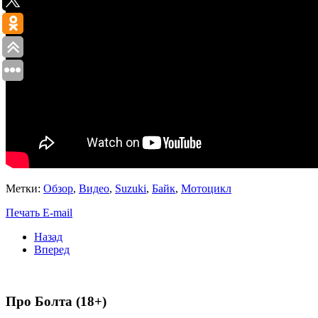
Метки:
Обзор
,
Видео
,
Suzuki
,
Байк
,
Мотоцикл
Печать
E-mail
Назад
Вперед
Про Болта (18+)