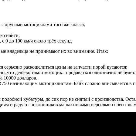
и с другими мотоциклами того же класса;
ко найти;
 с 0 до 100 км/ч около трёх секунд
ые владельца не принимают их во внимание. Итак:
ся серьезно раскошелиться цены на запчасти порой кусаются;
о, что дёшево такой мотоцикл продаваться однозначно не будет. 
а 10000 долларов.
50 начинающим мотоциклистам. Байк сложно вписывается в пов
подобной кубатуры, до сих пор не снятый с производства. Ост
адициям и радуют поклонников марки новыми версиями своего зн