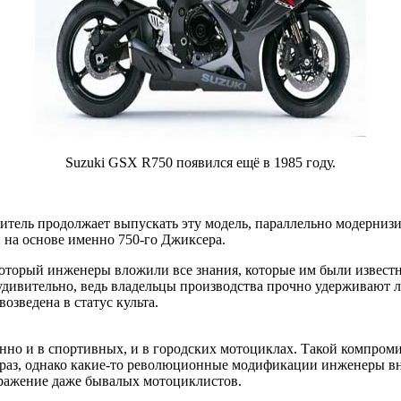
Suzuki GSX R750 появился ещё в 1985 году.
дитель продолжает выпускать эту модель, параллельно модернизи
 на основе именно 750-го Джиксера.
оторый инженеры вложили все знания, которые им были извест
е удивительно, ведь владельцы производства прочно удерживают
озведена в статус культа.
менно и в спортивных, и в городских мотоциклах. Такой компром
 раз, однако какие-то революционные модификации инженеры вно
бражение даже бывалых мотоциклистов.