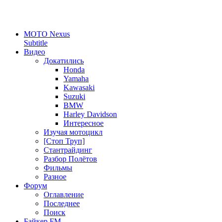
MOTO Nexus
Subtitle
Видео
Докатились
Honda
Yamaha
Kawasaki
Suzuki
BMW
Harley Davidson
Интересное
Изучая мотоцикл
[Стоп Труп]
Стантрайдинг
Разбор Полётов
Фильмы
Разное
Форум
Оглавление
Последнее
Поиск
Байкер FM