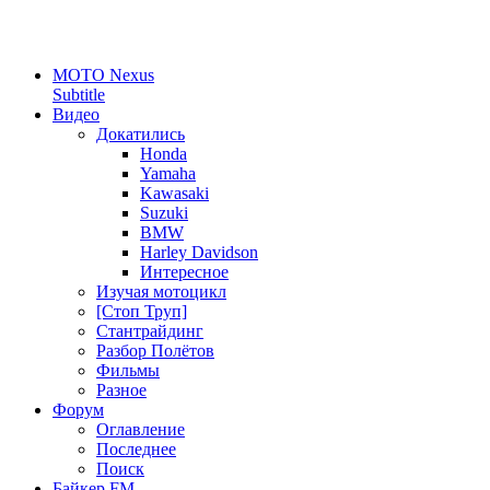
MOTO Nexus
Subtitle
Видео
Докатились
Honda
Yamaha
Kawasaki
Suzuki
BMW
Harley Davidson
Интересное
Изучая мотоцикл
[Стоп Труп]
Стантрайдинг
Разбор Полётов
Фильмы
Разное
Форум
Оглавление
Последнее
Поиск
Байкер FM