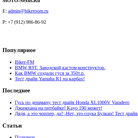
MOTO-Nexus.Ru
E:
admin@bikeroom.ru
P: +7 (912) 986-86-92
Популярное
Biker-FM
BMW R9T. Заводской кастом конструктор.
Как BMW создали гуся за 350т.р.
Тест драйв Yamaha R1 на карбах!
Последнее
Гусь по дешману. тест драйв Honda XL1000V Varadero
Джимхана на питбайке! Kayo 190 может!
Дядя, а это чоппер, да? -Нет, это сцука Булкан! Тест дра
Статьи
Полезное