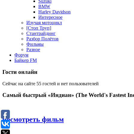
Suzuki
BMW
Harley Davidson
Интересное
Изучая мотоцикл
[Стоп Труп]
Стантрайдинг
Разбор Полётов
Фильмы
Разное
Форум
Байкер FM
Гости онлайн
Сейчас на сайте 55 гостей и нет пользователей
Самый быстрый «Индиан» (The World's Fastest Ind
посмотреть фильм