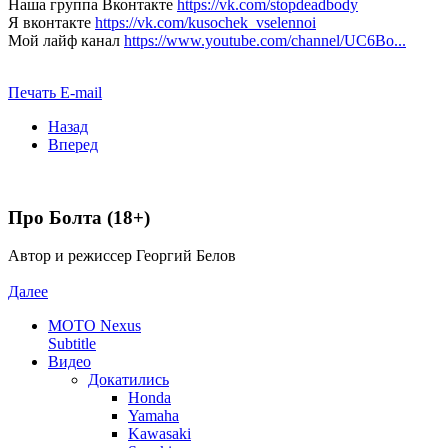
Наша группа Вконтакте
https://vk.com/stopdeadbody
Я вконтакте
https://vk.com/kusochek_vselennoi
Мой лайф канал
https://www.youtube.com/channel/UC6Bo...
Печать
E-mail
Назад
Вперед
Про Болта (18+)
Автор и режиссер Георгий Белов
Далее
MOTO Nexus
Subtitle
Видео
Докатились
Honda
Yamaha
Kawasaki