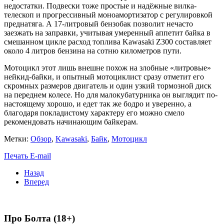
недостатки. Подвески тоже простые и надёжные вилка-
телескоп и прогрессивный моноамортизатор с регулировкой
преднатяга. А 17-литровый бензобак позволит нечасто
заезжать на заправки, учитывая умеренный аппетит байка в
смешанном цикле расход топлива Kawasaki Z300 составляет
около 4 литров бензина на сотню километров пути.
Мотоцикл этот лишь внешне похож на злобные «литровые»
нейкид-байки, и опытный мотоциклист сразу отметит его
скромных размеров двигатель и один узкий тормозной диск
на переднем колесе. Но для малокубатурника он выглядит по-
настоящему хорошо, и едет так же бодро и уверенно, а
благодаря покладистому характеру его можно смело
рекомендовать начинающим байкерам.
Метки:
Обзор
,
Kawasaki
,
Байк
,
Мотоцикл
Печать
E-mail
Назад
Вперед
Про Болта (18+)