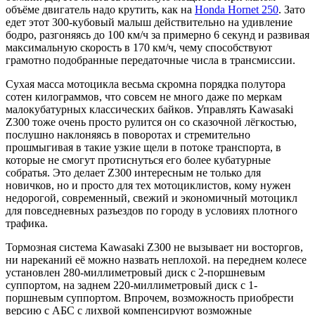
объёме двигатель надо крутить, как на
Honda Hornet 250
. Зато
едет этот 300-кубовый малыш действительно на удивление
бодро, разгоняясь до 100 км/ч за примерно 6 секунд и развивая
максимальную скорость в 170 км/ч, чему способствуют
грамотно подобранные передаточные числа в трансмиссии.
Сухая масса мотоцикла весьма скромна порядка полутора
сотен килограммов, что совсем не много даже по меркам
малокубатурных классических байков. Управлять Kawasaki
Z300 тоже очень просто рулится он со сказочной лёгкостью,
послушно наклоняясь в поворотах и стремительно
прошмыгивая в такие узкие щели в потоке транспорта, в
которые не смогут протиснуться его более кубатурные
собратья. Это делает Z300 интересным не только для
новичков, но и просто для тех мотоциклистов, кому нужен
недорогой, современный, свежий и экономичный мотоцикл
для повседневных разъездов по городу в условиях плотного
трафика.
Тормозная система Kawasaki Z300 не вызывает ни восторгов,
ни нареканий её можно назвать неплохой. на переднем колесе
установлен 280-миллиметровый диск с 2-поршневым
суппортом, на заднем 220-миллиметровый диск с 1-
поршневым суппортом. Впрочем, возможность приобрести
версию с АБС с лихвой компенсируют возможные