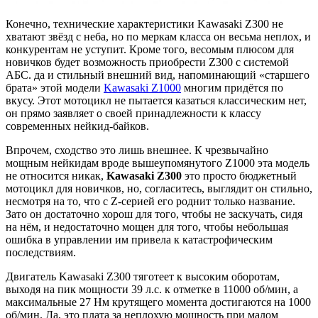
Конечно, технические характеристики Kawasaki Z300 не
хватают звёзд с неба, но по меркам класса он весьма неплох, и
конкурентам не уступит. Кроме того, весомым плюсом для
новичков будет возможность приобрести Z300 с системой
АБС. да и стильный внешний вид, напоминающий «старшего
брата» этой модели
Kawasaki Z1000
многим придётся по
вкусу. Этот мотоцикл не пытается казаться классическим нет,
он прямо заявляет о своей принадлежности к классу
современных нейкид-байков.
Впрочем, сходство это лишь внешнее. К чрезвычайно
мощным нейкидам вроде вышеупомянутого Z1000 эта модель
не относится никак,
Kawasaki Z300
это просто бюджетный
мотоцикл для новичков, но, согласитесь, выглядит он стильно,
несмотря на то, что с Z-серией его роднит только название.
Зато он достаточно хорош для того, чтобы не заскучать, сидя
на нём, и недостаточно мощен для того, чтобы небольшая
ошибка в управлении им привела к катастрофическим
последствиям.
Двигатель Kawasaki Z300 тяготеет к высоким оборотам,
выходя на пик мощности 39 л.с. к отметке в 11000 об/мин, а
максимальные 27 Нм крутящего момента достигаются на 1000
об/мин. Да, это плата за неплохую мощность при малом